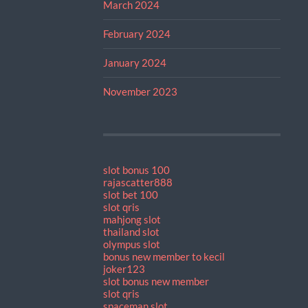
March 2024
February 2024
January 2024
November 2023
slot bonus 100
rajascatter888
slot bet 100
slot qris
mahjong slot
thailand slot
olympus slot
bonus new member to kecil
joker123
slot bonus new member
slot qris
spaceman slot